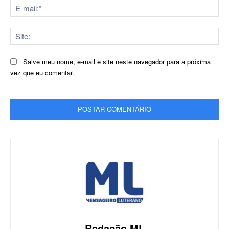
E-
mai
Sit
Salve meu nome, e-mail e site neste navegador para a próxima
vez que eu comentar.
Redação ML