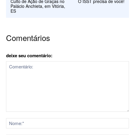
Culto de Ação de Graças no
O ISST precisa de você!
Palácio Anchieta, em Vitória,
ES
Comentários
deixe seu comentário:
Comentário:
No