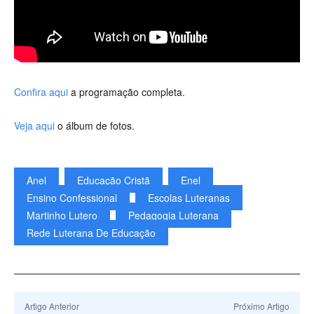
Confira aqui
a programação completa.
Veja aqui
o álbum de fotos.
Anel
Educação Cristã
Enel
Ensino Confessional
Escolas Luteranas
Martinho Lutero
Pedagogia Luterana
Rede Luterana De Educação
Artigo Anterior
Próximo Artigo