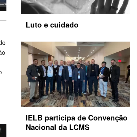
Luto e cuidado
 do
ão
o
a
IELB participa de Convenção
Nacional da LCMS