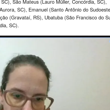
 SC), São Mateus (Lauro Müller, Concórdia, SC),
Aurora, SC), Emanuel (Santo Antônio do Sudoeste
ação (Gravataí, RS), Ubatuba (São Francisco do Su
ia, SC).