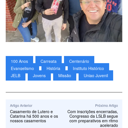
100 Anos
Carreata
Centenário
Evangelismo
História
Instituto Histórico
JELB
Jovens
Missão
Uniao Juvenil
Artigo Anterior
Próximo Artigo
Casamento de Lutero e
Com inscrições encerradas,
Catarina há 500 anos e os
Congresso da LSLB segue
nossos casamentos
com preparativos em ritmo
acelerado