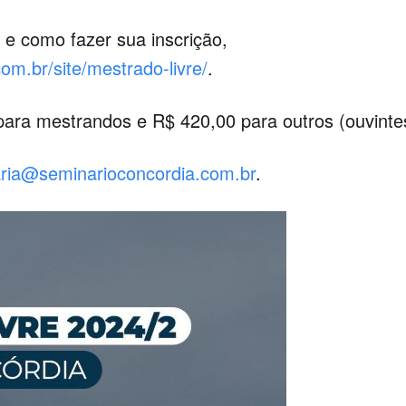
 e como fazer sua inscrição,
om.br/site/mestrado-livre/
.
 para mestrandos e R$ 420,00 para outros (ouvinte
aria@seminarioconcordia.com.br
.