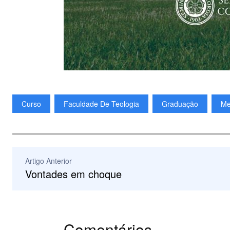
Curso
Faculdade De Teologia
Graduação
Me
Artigo Anterior
Vontades em choque
Comentários