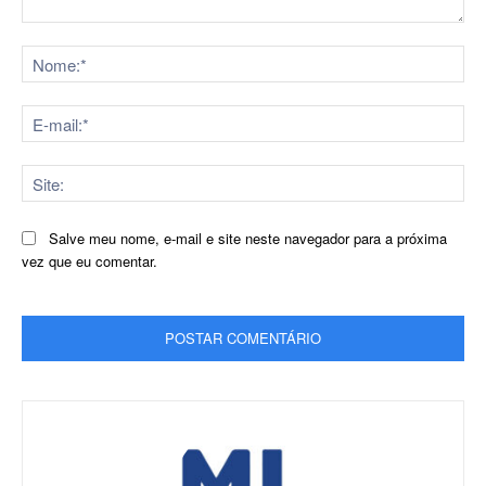
Comentário:
No
E-
mai
Sit
Salve meu nome, e-mail e site neste navegador para a próxima
vez que eu comentar.