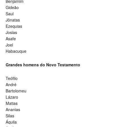
Benjamim
Gideão
Saul
Jônatas
Ezequias
Josias
Asafe
Joel
Habacuque
Grandes homens do Novo Testamento
Teófilo
André
Bartolomeu
L
ázaro
Matias
Ananias
Silas
Áquila