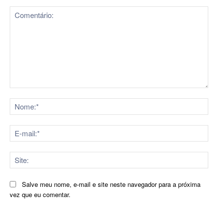
Comentário:
No
E-
mai
Sit
Salve meu nome, e-mail e site neste navegador para a próxima
vez que eu comentar.