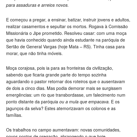
para assaduras e arreios novos.
E começou a pregar, a ensinar, batizar, instruir jovens e adultos,
realizar casamentos e sepultar os mortos. Rogava à Comissão
Missionária o Jipe prometido. Resolveu casar: com uma moça
que havia conhecido quando ainda estudante na paróquia de
Sertão de General Vargas (hoje Mata – RS). Tinha casa para
morar, que não tinha móveis.
Moça corajosa, pois ia para as fronteiras da civilização,
sabendo que ficaria grande parte do tempo sozinha
aguardando o pastor retornar dos roteiros que o ausentavam
de dois a cinco dias. Mas podia demorar mais se surgissem
emergências: um rio que transbordasse, um falecimento num
ponto distante da paróquia
ou a mula que empacava.
E os
jagunços da selva? Estes atemorizavam os colonos e as
famílias.
Os trabalhos no campo aumentavam: novas comunidades,
novos pontos de pregação, abrangendo o que hoje