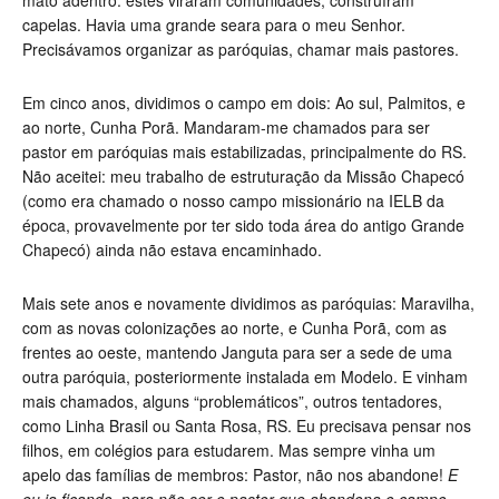
mato adentro: estes viraram comunidades, construíram
capelas. Havia uma grande seara para o meu Senhor.
Precisávamos organizar as paróquias, chamar mais pastores.
Em cinco anos, dividimos o campo em dois: Ao sul, Palmitos, e
ao norte, Cunha Porã. Mandaram-me chamados para ser
pastor em paróquias mais estabilizadas, principalmente do RS.
Não aceitei: meu trabalho de estruturação da Missão Chapecó
(como era chamado o nosso campo missionário na IELB da
época, provavelmente por ter sido toda área do antigo Grande
Chapecó) ainda não estava encaminhado.
Mais sete anos e novamente dividimos as paróquias: Maravilha,
com as novas colonizações ao norte, e Cunha Porã, com as
frentes ao oeste, mantendo Janguta para ser a sede de uma
outra paróquia, posteriormente instalada em Modelo. E vinham
mais chamados, alguns “problemáticos”, outros tentadores,
como Linha Brasil ou Santa Rosa, RS. Eu precisava pensar nos
filhos, em colégios para estudarem. Mas sempre vinha um
apelo das famílias de membros: Pastor, não nos abandone!
E