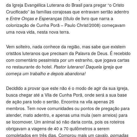
da Igreja Evangélica Luterana do Brasil para pregar “o Cristo
Crucificado” às famílias corajosas que entravam sertão adentro
e
Entre Onças e Esperanças
(título de livro que narra a
colonização de Cunha Porã – Paulo Christ/2008) começavam
uma nova vida, nesta nova terra.
Vem solteiro, nada conhece da região, mas sabe que existem
cristãos luteranos que precisam da Palavra de Deus. É recebido
com comentário pessimista por um estranho, que jogava cartas
no restaurante do hotel.
Pastor luterano! Daquela igreja que
começa um trabalho e depois abandona!
Decidido a provar que este não é o modo de agir da sua igreja,
busca chegar até a Vila de Cunha Porã, onde será a sua base
de ação para todo o sertão. Encontra na vila apenas 26
membros. Tem nove comunidades ou pontos de pregação para
atender, mato adentro, e apenas uma mula (sem arreios) para
se locomover. Um animal só não daria conta, pois os roteiros
obrigavam a viagens de 40 a 70 quilômetros a serem
completados em três dias. Comprou mais um cavalo,
pomadas