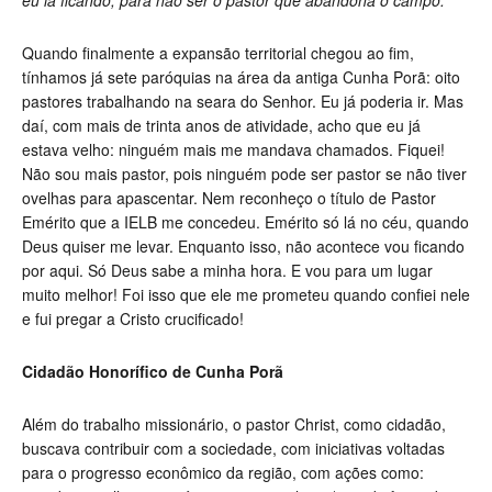
eu ia ficando, para não ser o pastor que abandona o campo.
Quando finalmente a expansão territorial chegou ao fim,
tínhamos já sete paróquias na área da antiga Cunha Porã: oito
pastores trabalhando na seara do Senhor. Eu já poderia ir. Mas
daí, com mais de trinta anos de atividade, acho que eu já
estava velho: ninguém mais me mandava chamados. Fiquei!
Não sou mais pastor, pois ninguém pode ser pastor se não tiver
ovelhas para apascentar. Nem reconheço o título de Pastor
Emérito que a IELB me concedeu. Emérito só lá no céu, quando
Deus quiser me levar. Enquanto isso, não acontece vou ficando
por aqui. Só Deus sabe a minha hora. E vou para um lugar
muito melhor! Foi isso que ele me prometeu quando confiei nele
e fui pregar a Cristo crucificado!
Cidadão Honorífico de Cunha Porã
Além do trabalho missionário, o pastor Christ, como cidadão,
buscava contribuir com a sociedade, com iniciativas voltadas
para o progresso econômico da região, com ações como: