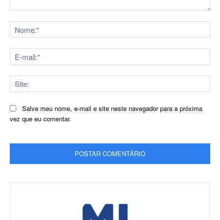
Comentário:
No
E-
mai
Sit
Salve meu nome, e-mail e site neste navegador para a próxima
vez que eu comentar.