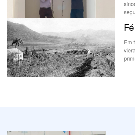
sino
seg
Fé
Em t
vier
prim