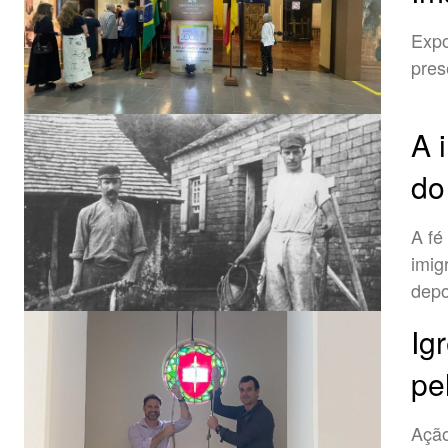
Expo
pres
A 
do
A fé
imig
depo
Ig
pe
Ação