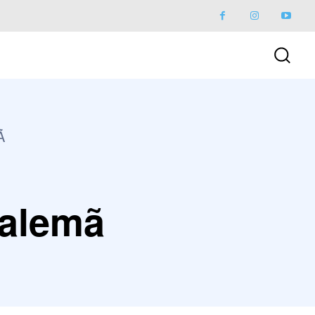
Ã
 alemã