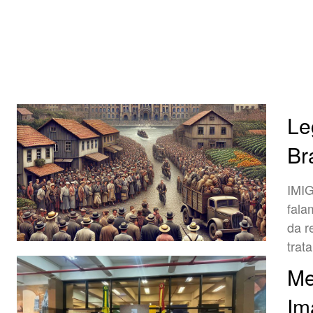
Le
Br
IMIGRA
fala
da r
trat
Me
Im