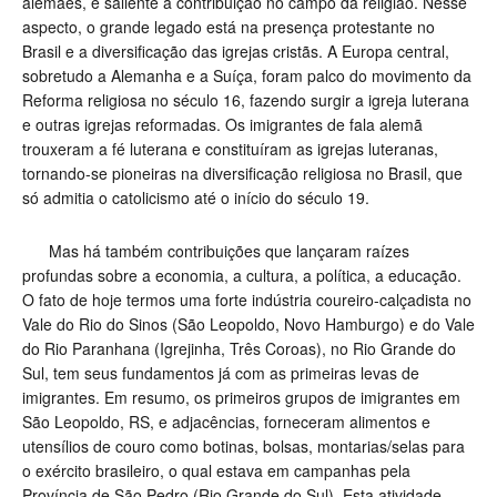
alemães, é saliente a contribuição no campo da religião. Nesse
aspecto, o grande legado está na presença protestante no
Brasil e a diversificação das igrejas cristãs. A Europa central,
sobretudo a Alemanha e a Suíça, foram palco do movimento da
Reforma religiosa no século 16, fazendo surgir a igreja luterana
e outras igrejas reformadas. Os imigrantes de fala alemã
trouxeram a fé luterana e constituíram as igrejas luteranas,
tornando-se pioneiras na diversificação religiosa no Brasil, que
só admitia o catolicismo até o início do século 19.
Mas há também contribuições que lançaram raízes
profundas sobre a economia, a cultura, a política, a educação.
O fato de hoje termos uma forte indústria coureiro-calçadista no
Vale do Rio do Sinos (São Leopoldo, Novo Hamburgo) e do Vale
do Rio Paranhana (Igrejinha, Três Coroas), no Rio Grande do
Sul, tem seus fundamentos já com as primeiras levas de
imigrantes. Em resumo, os primeiros grupos de imigrantes em
São Leopoldo, RS, e adjacências, forneceram alimentos e
utensílios de couro como botinas, bolsas, montarias/selas para
o exército brasileiro, o qual estava em campanhas pela
Província de São Pedro (Rio Grande do Sul). Esta atividade