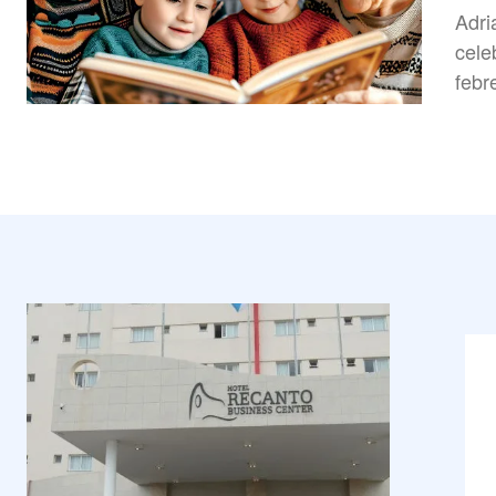
Adrian
cele
febr