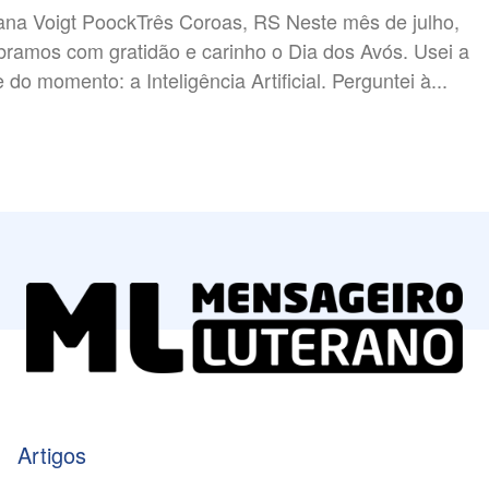
a Voigt PoockTrês Coroas, RS Neste mês de julho,
bramos com gratidão e carinho o Dia dos Avós. Usei a
e do momento: a Inteligência Artificial. Perguntei à...
Artigos