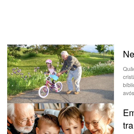
Ne
Quão
cris
bíbl
avó
Em
tr