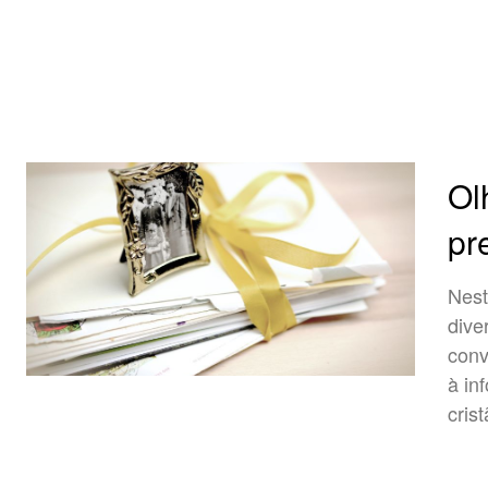
Ol
pr
Nest
dive
conv
à in
crist