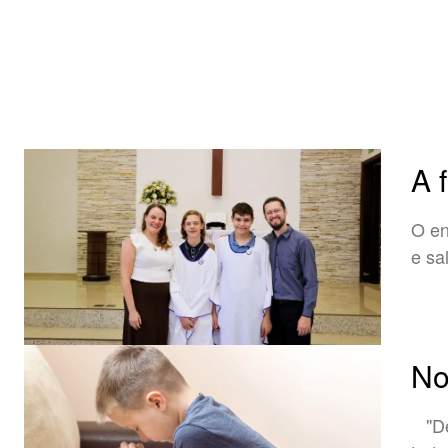
A 
O en
e sa
No
"Deu