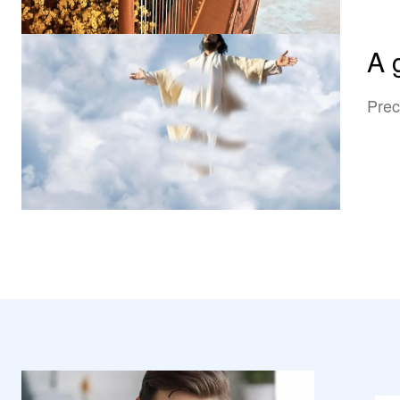
A 
Prec