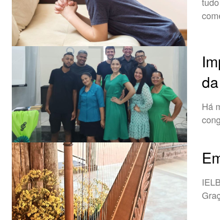
tudo
come
Im
da
Há m
cong
Em
IELB
Gra