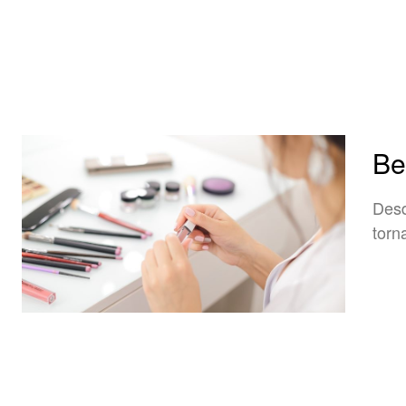
Be
Desd
torn