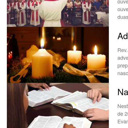
ouve
ouve
duas
Ad
Rev. Wald
adve
prep
nasc
Na
Nest
de 2
Eva