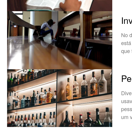
In
No di
está
que 
Pe
Dive
usav
pess
um v