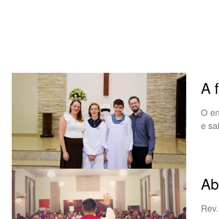
A 
O en
e sa
Ab
Rev.