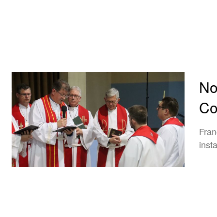
No
Co
Fran
inst