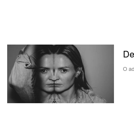
De
O ad