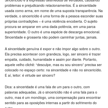
Sincericídio é a expressão desmedida de verdades, causando
problemas e prejudicando relacionamentos. É a sinceridade
usada como arma, em nome de uma suposta transparência. Na
verdade, o sincericídio é uma forma de a pessoa esconder suas
próprias contradições – é uma violência encoberta. O sujeito
procura se amparar em uma dada potência, em uma parca
superioridade. O outro é uma espécie de descarga emocional.
Sinceridade e grosseria não podem caminhar juntas, jamais.
A sinceridade genuína é expor e não impor algo sobre o outro.
Ela precisa acontecer com grandeza, logo, ser sincero é trazer
empatia, cuidado, humanidade e assim por diante. Portanto,
aquele velho clichê: “desculpe, mas eu sou sincero” precisa ser
colocado no espaço certo: na sinceridade e não no sincericídio.
E aí, leitor: é virtude ser sincero?
Dica: a sinceridade é uma fala de um para o outro, com
palavras adequadas. Já o sincericídio não é uma fala para o
outro, mas é um monólogo, uma compensação para encontrar
sentido para as oposições internas a partir do sofrimento do