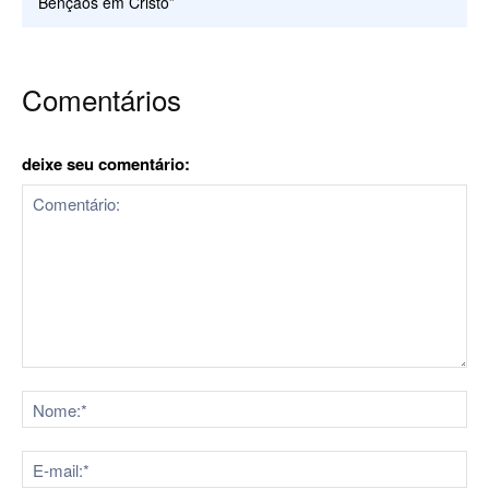
Bênçãos em Cristo”
Comentários
deixe seu comentário:
Comentário:
No
E-
mai