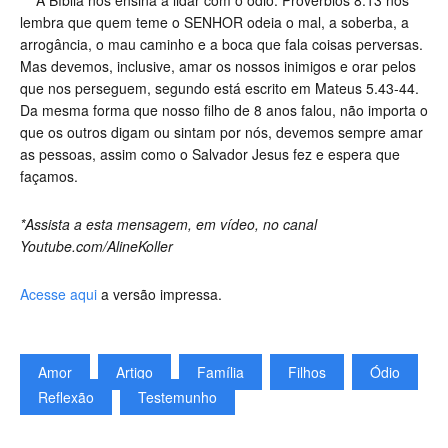
A Bíblia nos ensina a lidar com o ódio. Provérbios 8.13 nos
lembra que quem teme o SENHOR odeia o mal, a soberba, a
arrogância, o mau caminho e a boca que fala coisas perversas.
Mas devemos, inclusive, amar os nossos inimigos e orar pelos
que nos perseguem, segundo está escrito em Mateus 5.43-44.
Da mesma forma que nosso filho de 8 anos falou, não importa o
que os outros digam ou sintam por nós, devemos sempre amar
as pessoas, assim como o Salvador Jesus fez e espera que
façamos.
*Assista a esta mensagem, em vídeo, no canal
Youtube.com/AlineKoller
Acesse aqui
a versão impressa.
Amor
Artigo
Família
Filhos
Ódio
Reflexão
Testemunho