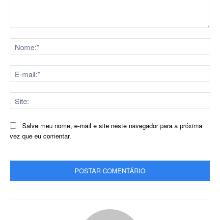
Comentário:
No
E-
mai
Sit
Salve meu nome, e-mail e site neste navegador para a próxima
vez que eu comentar.