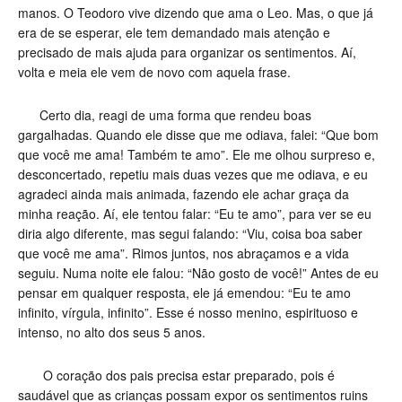
manos. O Teodoro vive dizendo que ama o Leo. Mas, o que já
era de se esperar, ele tem demandado mais atenção e
precisado de mais ajuda para organizar os sentimentos. Aí,
volta e meia ele vem de novo com aquela frase.
Certo dia, reagi de uma forma que rendeu boas
gargalhadas. Quando ele disse que me odiava, falei: “Que bom
que você me ama! Também te amo”. Ele me olhou surpreso e,
desconcertado, repetiu mais duas vezes que me odiava, e eu
agradeci ainda mais animada, fazendo ele achar graça da
minha reação. Aí, ele tentou falar: “Eu te amo”, para ver se eu
diria algo diferente, mas segui falando: “Viu, coisa boa saber
que você me ama”. Rimos juntos, nos abraçamos e a vida
seguiu. Numa noite ele falou: “Não gosto de você!” Antes de eu
pensar em qualquer resposta, ele já emendou: “Eu te amo
infinito, vírgula, infinito”. Esse é nosso menino, espirituoso e
intenso, no alto dos seus 5 anos.
O coração dos pais precisa estar preparado, pois é
saudável que as crianças possam expor os sentimentos ruins