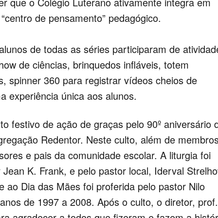
er que o Colégio Luterano ativamente integra em
m “centro de pensamento” pedagógico.
 alunos de todas as séries participaram de atividad
show de ciências, brinquedos infláveis, totem
s, spinner 360 para registrar vídeos cheios de
a experiência única aos alunos.
to festivo de ação de graças pelo 90º aniversário 
gregação Redentor. Neste culto, além de membros
ores e pais da comunidade escolar. A liturgia foi
 Jean K. Frank, e pelo pastor local, Iderval Strelh
 ao Dia das Mães foi proferida pelo pastor Nilo
nos de 1997 a 2008. Após o culto, o diretor, prof.
ara agradecer a todos que fizeram e fazem a histór