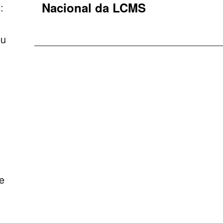
Nacional da LCMS
:
eu
s
e