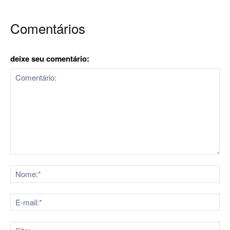
Comentários
deixe seu comentário:
Comentário:
No
E-
mai
Sit