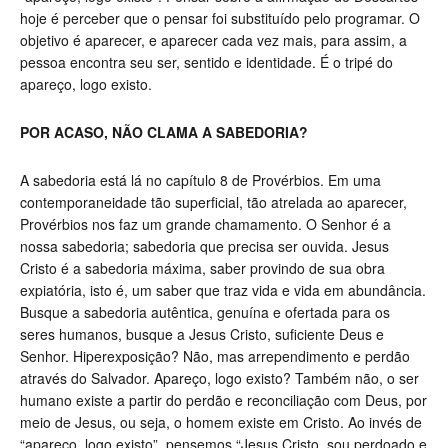
hoje é perceber que o pensar foi substituído pelo programar. O
objetivo é aparecer, e aparecer cada vez mais, para assim, a
pessoa encontra seu ser, sentido e identidade. É o tripé do
apareço, logo existo.
POR ACASO, NÃO CLAMA A SABEDORIA?
A sabedoria está lá no capítulo 8 de Provérbios. Em uma
contemporaneidade tão superficial, tão atrelada ao aparecer,
Provérbios nos faz um grande chamamento. O Senhor é a
nossa sabedoria; sabedoria que precisa ser ouvida. Jesus
Cristo é a sabedoria máxima, saber provindo de sua obra
expiatória, isto é, um saber que traz vida e vida em abundância.
Busque a sabedoria autêntica, genuína e ofertada para os
seres humanos, busque a Jesus Cristo, suficiente Deus e
Senhor. Hiperexposição? Não, mas arrependimento e perdão
através do Salvador. Apareço, logo existo? Também não, o ser
humano existe a partir do perdão e reconciliação com Deus, por
meio de Jesus, ou seja, o homem existe em Cristo. Ao invés de
“apareço, logo existo”, pensemos “Jesus Cristo, sou perdoado e