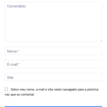
Comentário:
No
E-
mai
Sit
Salve meu nome, e-mail e site neste navegador para a próxima
vez que eu comentar.