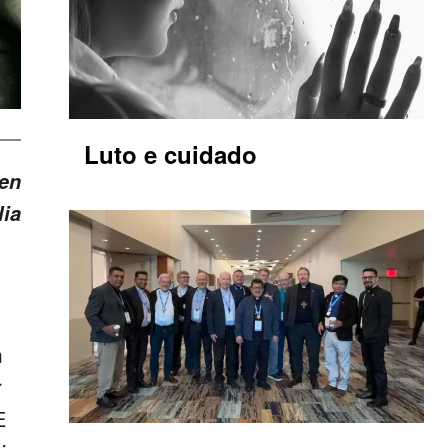
Luto e cuidado
len
lia
m
r
E