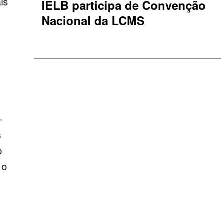
is
IELB participa de Convenção
Nacional da LCMS
–
s
o
 o