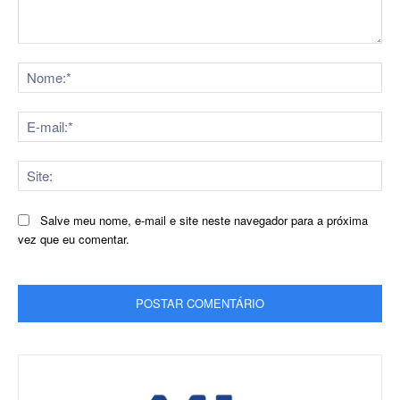
Comentário:
No
E-
mai
Sit
Salve meu nome, e-mail e site neste navegador para a próxima
vez que eu comentar.