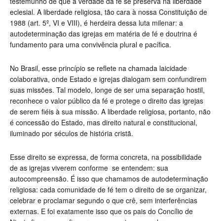
testemunho de que a verdade da fé se preserva na liberdade
eclesial. A liberdade religiosa, tão cara à nossa Constituição de
1988 (art. 5º, VI e VIII), é herdeira dessa luta milenar: a
autodeterminação das igrejas em matéria de fé e doutrina é
fundamento para uma convivência plural e pacífica.
No Brasil, esse princípio se reflete na chamada laicidade
colaborativa, onde Estado e igrejas dialogam sem confundirem
suas missões. Tal modelo, longe de ser uma separação hostil,
reconhece o valor público da fé e protege o direito das igrejas
de serem fiéis à sua missão. A liberdade religiosa, portanto, não
é concessão do Estado, mas direito natural e constitucional,
iluminado por séculos de história cristã.
Esse direito se expressa, de forma concreta, na possibilidade
de as igrejas viverem conforme se entendem: sua
autocompreensão. É isso que chamamos de autodeterminação
religiosa: cada comunidade de fé tem o direito de se organizar,
celebrar e proclamar segundo o que crê, sem interferências
externas. E foi exatamente isso que os pais do Concílio de