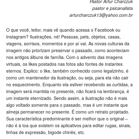
Pastor Artur Charczuk
pastor e psicanalista
arturcharczuk13@yahoo.com.br
O que você, leitor, mais vê quando acessa o Facebook ou
Instagram? Ilustrações, né! Pessoas, pets, objetos, casas,
viagens, sorrisos, momentos e por aí vai. As novas culturas da
imagem não priorizam preservar o passado, como aconteciam
nos antigos álbuns de família. Com o advento das imagens
virtuais, os likes postados nas fotos são fontes de instantes
eternos. Explico: o like, também conhecido como legalzinho, é
como um mantenedor da ilustração, ou seja, para ela não cair
no esquecimento. Enquanto ela estiver recebendo as curtidas, a
imagem será mantida no presente, não ficará na lembrança, é
um instante eternizado. Sendo assim, a ilustração não é mais
algo voltado somente para o passado, mas é um instante que
almeja permanecer no presente. É como um retrato projetado.
Sua característica predominante é ser melhor que o original –
não é à toa que existem os aplicativos para editar rugas, sinais,
linhas de expressão, bigode chinês, etc.