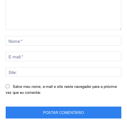
Comentário:
No
E-
mai
Sit
Salve meu nome, e-mail e site neste navegador para a próxima
vez que eu comentar.