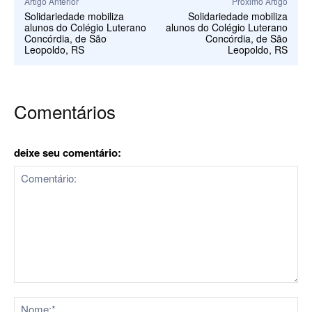
Artigo Anterior
Próximo Artigo
Solidariedade mobiliza
Solidariedade mobiliza
alunos do Colégio Luterano
alunos do Colégio Luterano
Concórdia, de São
Concórdia, de São
Leopoldo, RS
Leopoldo, RS
Comentários
deixe seu comentário:
Comentário:
No