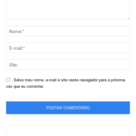
Comentário:
No
E-
mai
Sit
Salve meu nome, e-mail e site neste navegador para a próxima
vez que eu comentar.