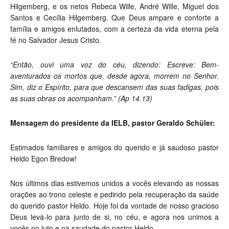
Hilgemberg, e os netos Rebeca Wille, André Wille, Miguel dos
Santos e Cecília Hilgemberg. Que Deus ampare e conforte a
família e amigos enlutados, com a certeza da vida eterna pela
fé no Salvador Jesus Cristo.
“Então, ouvi uma voz do céu, dizendo: Escreve: Bem-
aventurados os mortos que, desde agora, morrem no Senhor.
Sim, diz o Espírito, para que descansem das suas fadigas, pois
as suas obras os acompanham.” (Ap 14.13)
Mensagem do presidente da IELB, pastor Geraldo Schüler:
Estimados familiares e amigos do querido e já saudoso pastor
Heldo Egon Bredow!
Nos últimos dias estivemos unidos a vocês elevando as nossas
orações ao trono celeste e pedindo pela recuperação da saúde
do querido pastor Heldo. Hoje foi da vontade de nosso gracioso
Deus levá-lo para junto de si, no céu, e agora nos unimos a
vocês no luto e na saudade do pastor Heldo.