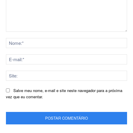
Comentário:
No
E-
mai
Sit
Salve meu nome, e-mail e site neste navegador para a próxima
vez que eu comentar.