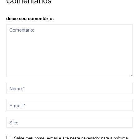
deixe seu comentário:
Comentário:
No
E-
mai
Sit
Salve meu nome, e-mail e site neste navegador para a próxima