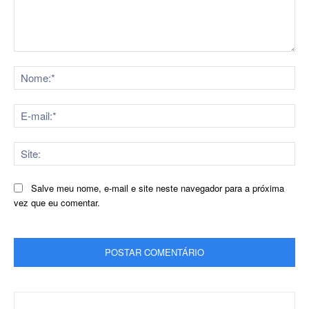
Comentário:
No
E-
mai
Sit
Salve meu nome, e-mail e site neste navegador para a próxima
vez que eu comentar.