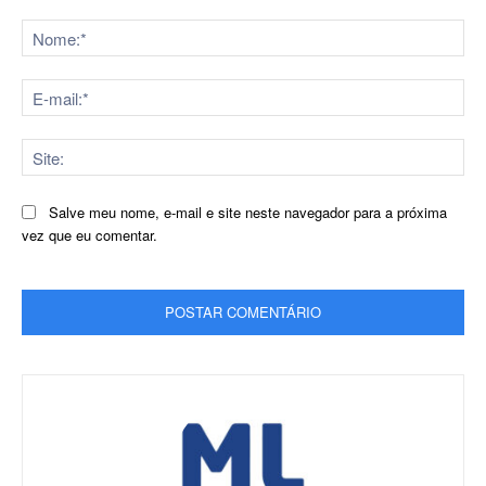
Comentário:
No
E-
mai
Sit
Salve meu nome, e-mail e site neste navegador para a próxima
vez que eu comentar.