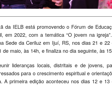
tã da IELB está promovendo o Fórum de Educa
il, em 2022, com a temática “O jovem na igreja”
a Sede da Ceriluz em Ijuí, RS, nos dias 21 e 22
 de maio, às 14h, e finaliza no dia seguinte, às 15
ir lideranças locais, distritais e de jovens, pa
ressados para o crescimento espiritual e orientaç
a. A primeira edição aconteceu nos dias 12 e 13