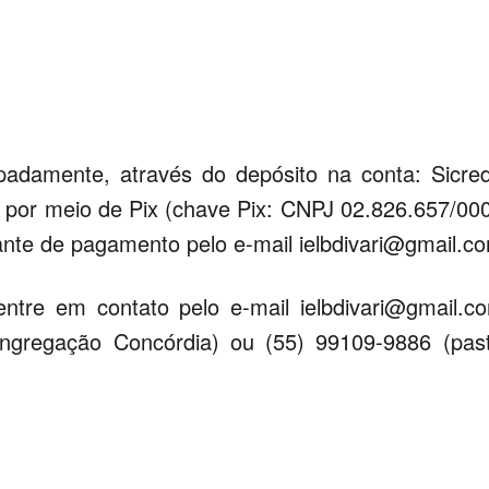
padamente, através do depósito na conta: Sicred
u por meio de Pix (chave Pix: CNPJ 02.826.657/00
ante de pagamento pelo e-mail
ielbdivari@gmail.c
entre em contato pelo e-mail
ielbdivari@gmail.c
ongregação Concórdia) ou (55) 99109-9886 (pas