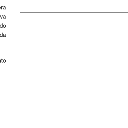
era
rva
 do
da
nto