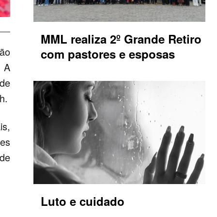
MML realiza 2º Grande Retiro
ção
com pastores e esposas
. A
 de
h.
is,
ões
 de
Luto e cuidado