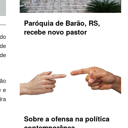
Paróquia de Barão, RS,
recebe novo pastor
ndo
 de
 de
tão
e e
ira
Sobre a ofensa na política
contemporânea