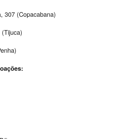
a, 307 (Copacabana)
(Tijuca)
Penha)
doações: