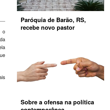
Paróquia de Barão, RS,
recebe novo pastor
m o
 da
ela
que
ais
Sobre a ofensa na política
contemporânea