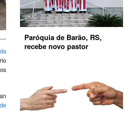
Paróquia de Barão, RS,
recebe novo pastor
da
rio
los
han
 de