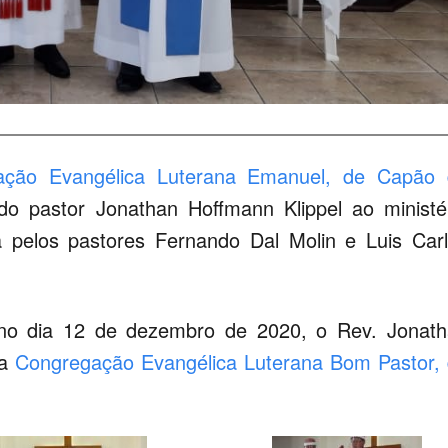
ação Evangélica Luterana Emanuel, de Capão 
do pastor Jonathan Hoffmann Klippel ao ministé
da pelos pastores Fernando Dal Molin e Luis Car
no dia 12 de dezembro de 2020, o Rev. Jonat
 a
Congregação Evangélica Luterana Bom Pastor,