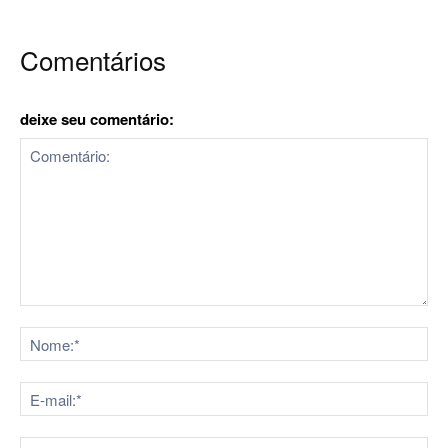
Comentários
deixe seu comentário:
Comentário:
No
E-
mai
Sit