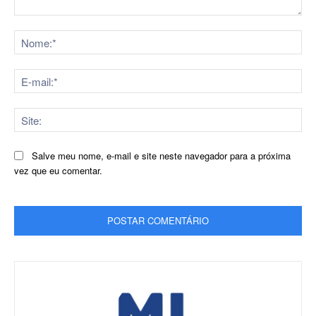
Comentário:
No
E-
mai
Sit
Salve meu nome, e-mail e site neste navegador para a próxima
vez que eu comentar.