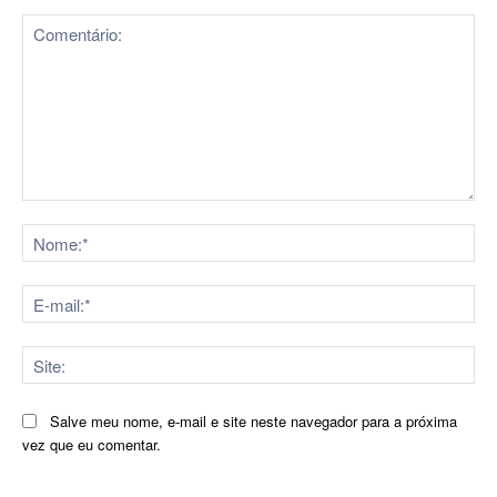
Comentário:
No
E-
mai
Sit
Salve meu nome, e-mail e site neste navegador para a próxima
vez que eu comentar.