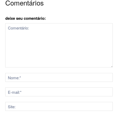
Comentários
deixe seu comentário:
Comentário:
No
E-
mai
Sit