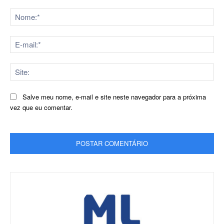
Comentário:
No
E-
mai
Sit
Salve meu nome, e-mail e site neste navegador para a próxima
vez que eu comentar.