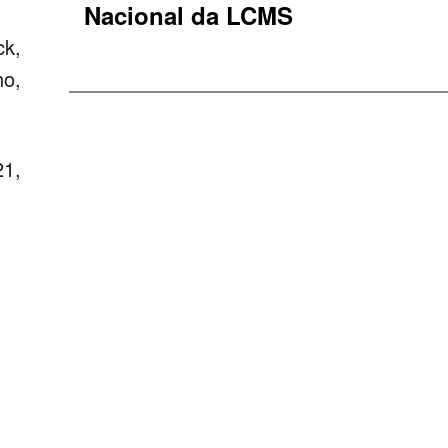
Nacional da LCMS
ck,
ho,
21,