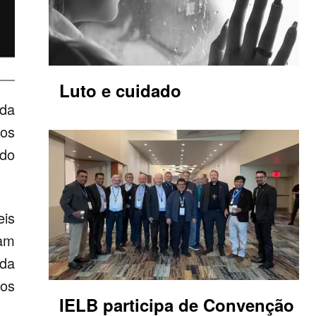
Luto e cuidado
 da
os
do
eis
ram
 da
os
IELB participa de Convenção