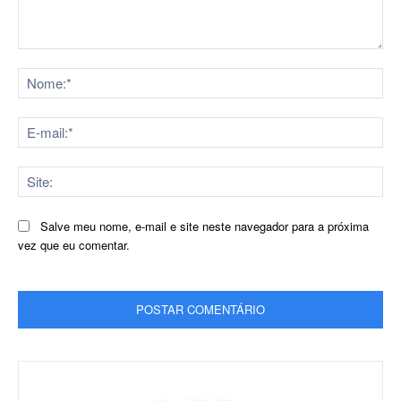
Comentário:
No
E-
mai
Sit
Salve meu nome, e-mail e site neste navegador para a próxima
vez que eu comentar.