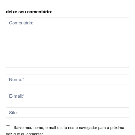
deixe seu comentário:
Comentário:
No
E-
mai
Sit
Salve meu nome, e-mail e site neste navegador para a próxima
vez que eu comentar.