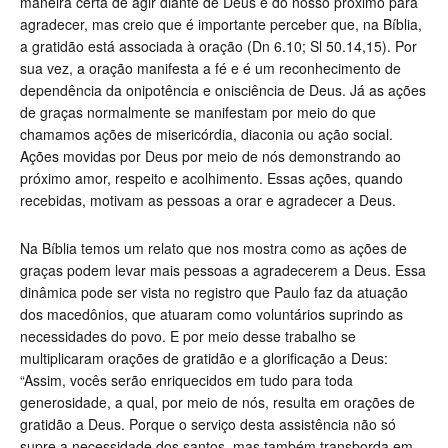
maneira certa de agir diante de Deus e do nosso próximo para
agradecer, mas creio que é importante perceber que, na Bíblia,
a gratidão está associada à oração (Dn 6.10; Sl 50.14,15). Por
sua vez, a oração manifesta a fé e é um reconhecimento de
dependência da onipotência e onisciência de Deus. Já as ações
de graças normalmente se manifestam por meio do que
chamamos ações de misericórdia, diaconia ou ação social.
Ações movidas por Deus por meio de nós demonstrando ao
próximo amor, respeito e acolhimento. Essas ações, quando
recebidas, motivam as pessoas a orar e agradecer a Deus.
Na Bíblia temos um relato que nos mostra como as ações de
graças podem levar mais pessoas a agradecerem a Deus. Essa
dinâmica pode ser vista no registro que Paulo faz da atuação
dos macedônios, que atuaram como voluntários suprindo as
necessidades do povo. E por meio desse trabalho se
multiplicaram orações de gratidão e a glorificação a Deus:
“
Assim, vocês serão enriquecidos em tudo para toda
generosidade, a qual, por meio de nós, resulta em orações de
gratidão a Deus. Porque o serviço desta assistência não só
supre a necessidade dos santos, mas também transborda em