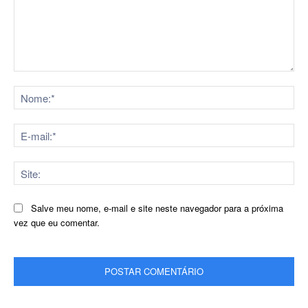
Comentário:
No
E-
mai
Sit
Salve meu nome, e-mail e site neste navegador para a próxima
vez que eu comentar.