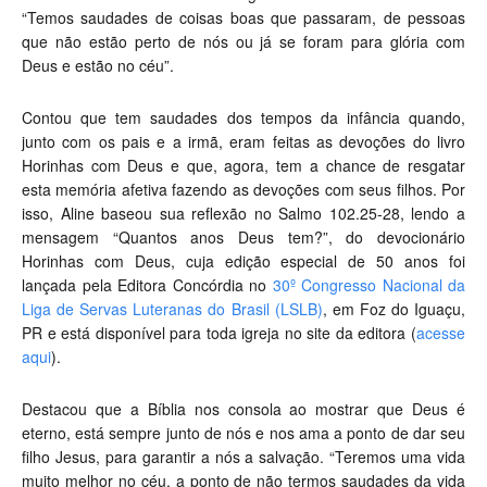
“Temos saudades de coisas boas que passaram, de pessoas
que não estão perto de nós ou já se foram para glória com
Deus e estão no céu”.
Contou que tem saudades dos tempos da infância quando,
junto com os pais e a irmã, eram feitas as devoções do livro
Horinhas com Deus e que, agora, tem a chance de resgatar
esta memória afetiva fazendo as devoções com seus filhos. Por
isso, Aline baseou sua reflexão no Salmo 102.25-28, lendo a
mensagem “Quantos anos Deus tem?”, do devocionário
Horinhas com Deus, cuja edição especial de 50 anos foi
lançada pela Editora Concórdia no
30º Congresso Nacional da
Liga de Servas Luteranas do Brasil (LSLB)
, em Foz do Iguaçu,
PR e está disponível para toda igreja no site da editora (
acesse
aqui
).
Destacou que a Bíblia nos consola ao mostrar que Deus é
eterno, está sempre junto de nós e nos ama a ponto de dar seu
filho Jesus, para garantir a nós a salvação. “Teremos uma vida
muito melhor no céu, a ponto de não termos saudades da vida