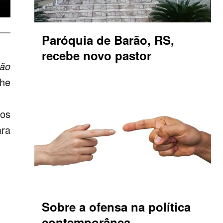
Paróquia de Barão, RS,
recebe novo pastor
tão
lhe
mos
ara
Sobre a ofensa na política
contemporânea