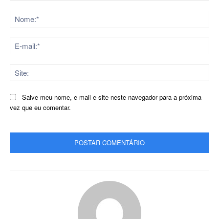
Comentário:
No
E-
mai
Sit
Salve meu nome, e-mail e site neste navegador para a próxima
vez que eu comentar.