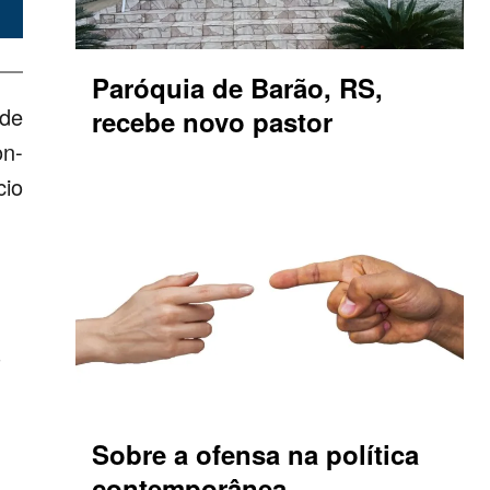
Paróquia de Barão, RS,
sde
recebe novo pastor
on-
cio
s
Sobre a ofensa na política
contemporânea